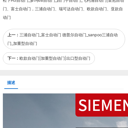
松下H5自动门_多玛68自动门_西门子自动门_飞利浦自动门|皇冠自动
门、富士自动门，三浦自动门、瑞可达自动门、欧款自动门、亚款自
动门
上一：
三浦自动门_富士自动门 德普尔自动门_sanpoo三浦自动
门_加重型自动门
下一：
欧款自动门|加重型自动门|出口型自动门
描述