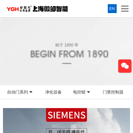
EN
自动门系列
净化设备
电控锁
门禁控制器