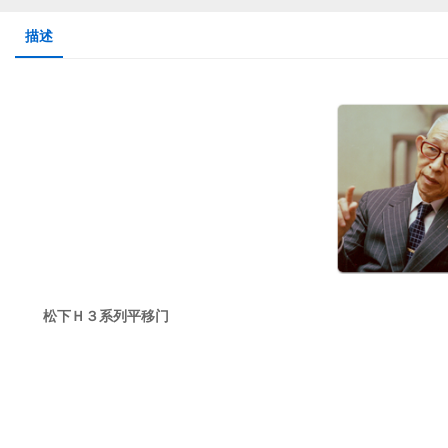
描述
松下Ｈ３系列平移门